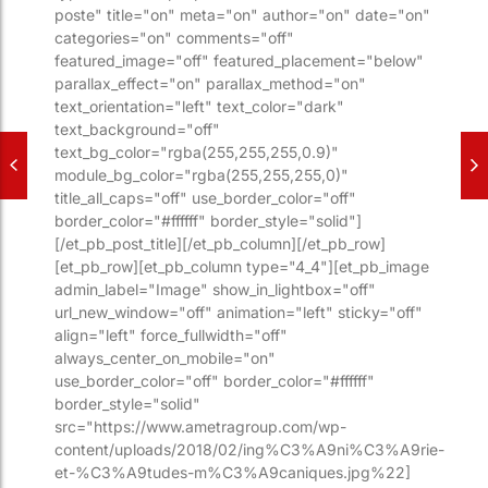
poste" title="on" meta="on" author="on" date="on"
categories="on" comments="off"
featured_image="off" featured_placement="below"
parallax_effect="on" parallax_method="on"
text_orientation="left" text_color="dark"
text_background="off"
text_bg_color="rgba(255,255,255,0.9)"
module_bg_color="rgba(255,255,255,0)"
title_all_caps="off" use_border_color="off"
border_color="#ffffff" border_style="solid"]
[/et_pb_post_title][/et_pb_column][/et_pb_row]
[et_pb_row][et_pb_column type="4_4"][et_pb_image
admin_label="Image" show_in_lightbox="off"
url_new_window="off" animation="left" sticky="off"
align="left" force_fullwidth="off"
always_center_on_mobile="on"
use_border_color="off" border_color="#ffffff"
border_style="solid"
src="https://www.ametragroup.com/wp-
content/uploads/2018/02/ing%C3%A9ni%C3%A9rie-
et-%C3%A9tudes-m%C3%A9caniques.jpg%22]