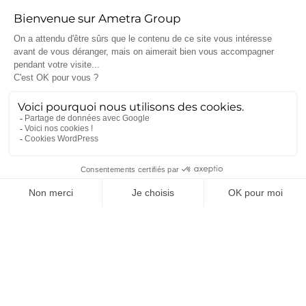
En conclusion, nous sommes experts en matière de
contraintes HSE dans la conception de moyens
industriels, afin de prendre en compte les normes
règlementaires et le confort de fonctionnement pour
l’utilisateur. Pour en savoir plus sur le groupe
AMETRA et ses domaines d’expertises, consultez
notre
site officiel
.
[/et_pb_text][/et_pb_column][/et_pb_row][et_pb_row]
[et_pb_column type= »4_4″][/et_pb_column]
[/et_pb_row][et_pb_row][et_pb_column type= »4_4″]
[/et_pb_column][/et_pb_row][/et_pb_section]
[et_pb_section fullwidth= »off » specialty= »off »]
[et_pb_row][et_pb_column type= »4_4″]
[et_pb_divider admin_label= »Séparateur »
color= »#c4c4c4″ show_divider= »on »
divider_style= »solid » divider_position= »top »
hide_on_mobile= »on »] [/et_pb_divider][et_pb_code
admin_label= »Code »] Ametra [/et_pb_code]
[/et_pb_column][/et_pb_row][/et_pb_section]