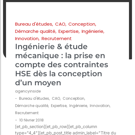
Bureau d'études
,
CAO
,
Conception
,
Démarche qualité
,
Expertise
,
Ingénierie
,
Innovation
,
Recrutement
Ingénierie & étude
mécanique : la prise en
compte des contraintes
HSE dès la conception
d’un moyen
agencyinside
-
Bureau d'études
,
CAO
,
Conception
,
Démarche qualité
,
Expertise
,
Ingénierie
,
Innovation
,
Recrutement
-
10 février 2018
[et_pb_section][et_pb_row][et_pb_column
type="4_4"][et_pb_post_title admin_label="Titre du