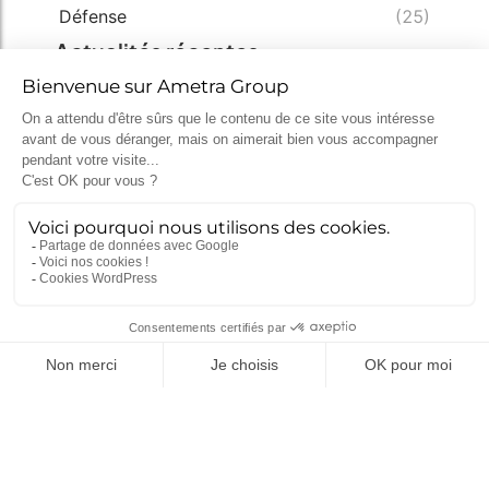
Défense
(25)
Actualités récentes
MGCS, Eurodrone, MMCM, IRIS² : ce
que disent déjà les programmes de