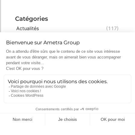
Catégories
Actualités
(117)
Impression 3D
(8)
Innovation
(57)
Ingénierie
(57)
Conception
(49)
Expertise
(33)
Démarche qualité
(28)
Nucléaire
(26)