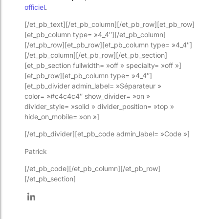
officiel
.
[/et_pb_text][/et_pb_column][/et_pb_row][et_pb_row]
[et_pb_column type= »4_4″][/et_pb_column]
[/et_pb_row][et_pb_row][et_pb_column type= »4_4″]
[/et_pb_column][/et_pb_row][/et_pb_section]
[et_pb_section fullwidth= »off » specialty= »off »]
[et_pb_row][et_pb_column type= »4_4″]
[et_pb_divider admin_label= »Séparateur »
color= »#c4c4c4″ show_divider= »on »
divider_style= »solid » divider_position= »top »
hide_on_mobile= »on »]
[/et_pb_divider][et_pb_code admin_label= »Code »]
Patrick
[/et_pb_code][/et_pb_column][/et_pb_row]
[/et_pb_section]