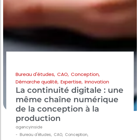
Bureau d'études
,
CAO
,
Conception
,
Démarche qualité
,
Expertise
,
Innovation
La continuité digitale : une
même chaîne numérique
de la conception à la
production
agencyinside
-
Bureau d'études
,
CAO
,
Conception
,