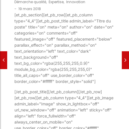
Démarche qualité
,
Expertise
,
Innovation
-
19 mars 2018
[et_pb_section][et_pb_row][et_pb_column
type="4_4"][et_pb_post_title admin_label="Titre du
poste" title="on" meta="on" author="on" date="on"
categories="on" comments="off"
featured_image="off" featured_placement="below"
parallax_effect="on" parallax_method="on"
text_orientation="left" text_color="dark"
text_background="off"
text_bg_color="rgba(255,255,255,0.9)"
module_bg_color="rgba(255,255,255,0)"
title_all_caps="off" use_border_color="off"
border_color="#ffffff" border_style="solid"]
[/et_pb_post_title][/et_pb_column][/et_pb_row]
[et_pb_row][et_pb_column type="4_4"][et_pb_image
admin_label="Image" show_in_lightbox="off"
url_new_window="off" animation="left" sticky="off"
align="left" force_fullwidth="off"
always_center_on_mobile="on"
use_border_color="off" border_color="#ffffff"