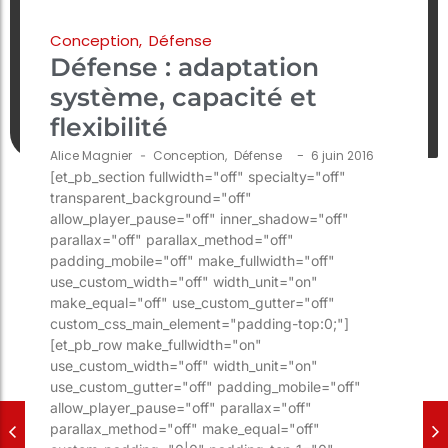
Conception
,
Défense
Défense : adaptation
système, capacité et
flexibilité
-
Alice Magnier
-
Conception
,
Défense
6 juin 2016
[et_pb_section fullwidth="off" specialty="off"
transparent_background="off"
allow_player_pause="off" inner_shadow="off"
parallax="off" parallax_method="off"
padding_mobile="off" make_fullwidth="off"
use_custom_width="off" width_unit="on"
make_equal="off" use_custom_gutter="off"
custom_css_main_element="padding-top:0;"]
[et_pb_row make_fullwidth="on"
use_custom_width="off" width_unit="on"
use_custom_gutter="off" padding_mobile="off"
allow_player_pause="off" parallax="off"
parallax_method="off" make_equal="off"