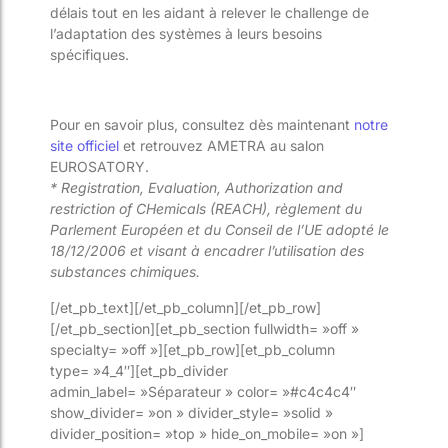
délais tout en les aidant à relever le challenge de
l’adaptation des systèmes à leurs besoins
spécifiques.
Pour en savoir plus, consultez dès maintenant
notre
site officiel
et retrouvez AMETRA au salon
EUROSATORY.
* Registration, Evaluation, Authorization and
restriction of CHemicals (REACH), règlement du
Parlement Européen et du Conseil de l’UE adopté le
18/12/2006 et visant à encadrer l’utilisation des
substances chimiques.
[/et_pb_text][/et_pb_column][/et_pb_row]
[/et_pb_section][et_pb_section fullwidth= »off »
specialty= »off »][et_pb_row][et_pb_column
type= »4_4″][et_pb_divider
admin_label= »Séparateur » color= »#c4c4c4″
show_divider= »on » divider_style= »solid »
divider_position= »top » hide_on_mobile= »on »]