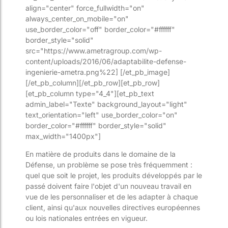
align="center" force_fullwidth="on"
always_center_on_mobile="on"
use_border_color="off" border_color="#ffffff"
border_style="solid"
src="https://www.ametragroup.com/wp-
content/uploads/2016/06/adaptabilite-defense-
ingenierie-ametra.png%22] [/et_pb_image]
[/et_pb_column][/et_pb_row][et_pb_row]
[et_pb_column type="4_4"][et_pb_text
admin_label="Texte" background_layout="light"
text_orientation="left" use_border_color="on"
border_color="#ffffff" border_style="solid"
max_width="1400px"]
En matière de produits dans le domaine de la
Défense, un problème se pose très fréquemment :
quel que soit le projet, les produits développés par le
passé doivent faire l'objet d'un nouveau travail en
vue de les personnaliser et de les adapter à chaque
client, ainsi qu'aux nouvelles directives européennes
ou lois nationales entrées en vigueur.