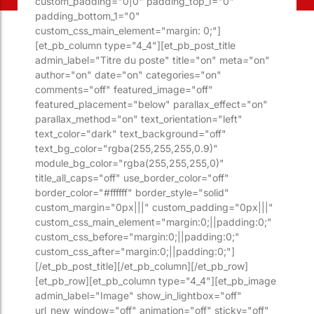
custom_padding="0|0" padding_top_1="0"
padding_bottom_1="0"
custom_css_main_element="margin: 0;"]
[et_pb_column type="4_4"][et_pb_post_title
admin_label="Titre du poste" title="on" meta="on"
author="on" date="on" categories="on"
comments="off" featured_image="off"
featured_placement="below" parallax_effect="on"
parallax_method="on" text_orientation="left"
text_color="dark" text_background="off"
text_bg_color="rgba(255,255,255,0.9)"
module_bg_color="rgba(255,255,255,0)"
title_all_caps="off" use_border_color="off"
border_color="#ffffff" border_style="solid"
custom_margin="0px|||" custom_padding="0px|||"
custom_css_main_element="margin:0;||padding:0;"
custom_css_before="margin:0;||padding:0;"
custom_css_after="margin:0;||padding:0;"]
[/et_pb_post_title][/et_pb_column][/et_pb_row]
[et_pb_row][et_pb_column type="4_4"][et_pb_image
admin_label="Image" show_in_lightbox="off"
url_new_window="off" animation="off" sticky="off"