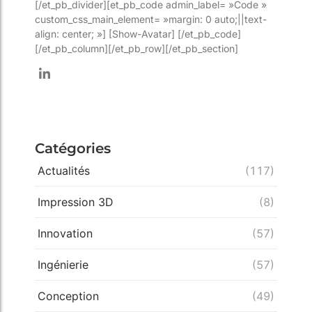
[/et_pb_divider][et_pb_code admin_label= »Code »
custom_css_main_element= »margin: 0 auto;||text-
align: center; »] [Show-Avatar] [/et_pb_code]
[/et_pb_column][/et_pb_row][/et_pb_section]
Catégories
Actualités
(117)
Impression 3D
(8)
Innovation
(57)
Ingénierie
(57)
Conception
(49)