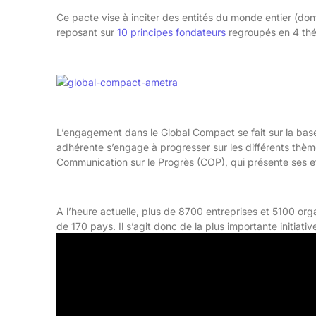
Ce pacte vise à inciter des entités du monde entier (don
reposant sur
10 principes fondateurs
regroupés en 4 thé
L’engagement dans le Global Compact se fait sur la ba
adhérente s’engage à progresser sur les différents th
Communication sur le Progrès (COP), qui présente ses eff
A l’heure actuelle, plus de 8700 entreprises et 5100 org
de 170 pays. Il s’agit donc de la plus importante initi