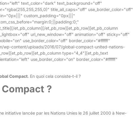
tion="left" text_color="dark" text_background="off"
="rgba(255,255,255,0)" title_all_caps="off" use_border_color="off"
rgin="0px|||" custom_padding="0px|||"
tom_css_before="margin:0;||padding:0;"
t_title][/et_pb_column][/et_pb_row][et_pb_row][et_pb_column
ightbox="off" url_new_window="off" animation="off" sticky="off"
obile="on" use_border_color="off" border_color="#ffffff"
om/wp-content/uploads/2016/07/global-compact-united-nations-
_row][et_pb_row][et_pb_column type="4_4"][et_pb_text
entation="left" use_border_color="on" border_color="#ffffff"
obal Compact
. En quoi cela consiste-t-il ?
l Compact ?
e initiative lancée par les Nations Unies le 26 juillet 2000 à New-