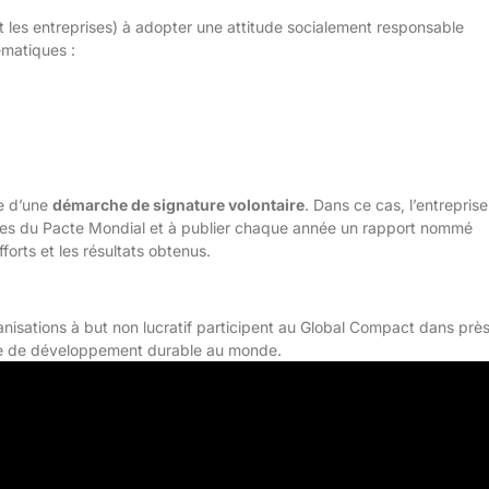
t les entreprises) à adopter une attitude socialement responsable
matiques :
se d’une
démarche de signature volontaire
. Dans ce cas, l’entreprise
èmes du Pacte Mondial et à publier chaque année un rapport nommé
orts et les résultats obtenus.
anisations à but non lucratif participent au Global Compact dans prè
ative de développement durable au monde.