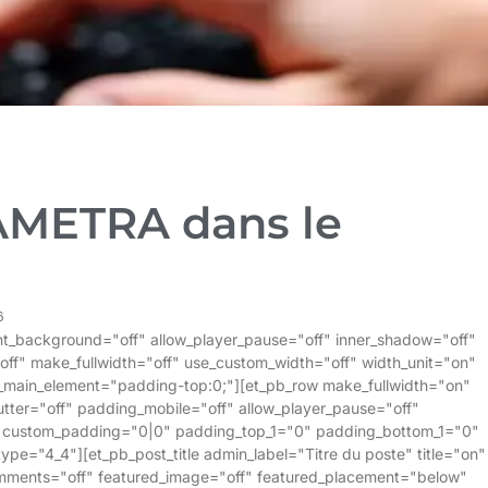
AMETRA dans le
6
rent_background="off" allow_player_pause="off" inner_shadow="off"
off" make_fullwidth="off" use_custom_width="off" width_unit="on"
_main_element="padding-top:0;"][et_pb_row make_fullwidth="on"
tter="off" padding_mobile="off" allow_player_pause="off"
f" custom_padding="0|0" padding_top_1="0" padding_bottom_1="0"
pe="4_4"][et_pb_post_title admin_label="Titre du poste" title="on"
mments="off" featured_image="off" featured_placement="below"