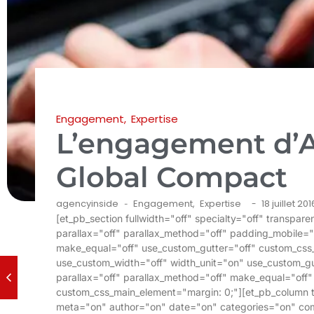
Engagement
,
Expertise
L’engagement d’
Global Compact
agencyinside
Engagement
,
Expertise
18 juillet 201
-
-
[et_pb_section fullwidth="off" specialty="off" transpa
parallax="off" parallax_method="off" padding_mobile="
make_equal="off" use_custom_gutter="off" custom_css
use_custom_width="off" width_unit="on" use_custom_gu
parallax="off" parallax_method="off" make_equal="of
custom_css_main_element="margin: 0;"][et_pb_column ty
meta="on" author="on" date="on" categories="on" co