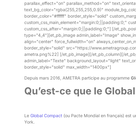
parallax_effect="on" parallax_method="on" text_orienta
text_bg_color="rgba(255,255,255,0.9)" module_bg_color
border_color="#ffffff" border_style="solid" custom_ma
custom_css_main_element="margin:0;||padding:0;" cus
custom_css_after="margin:0;||padding:0;"] [/et_pb_pos
type="4_4"][et_pb_image admin_label="Image" show_in_l
align="center" force_fullwidth="on" always_center_on_m
border_style="solid" src="https://www.ametragroup.c
ametra.png%22] [/et_pb_image][/et_pb_column][/et_pb
admin_label="Texte" background_layout="light" text_ori
border_style="solid" max_width="1400px"]
Depuis mars 2016, AMETRA participe au programme
Gl
Qu’est-ce que le Globa
Le
Global Compact
(ou Pacte Mondial en français) est un
York.