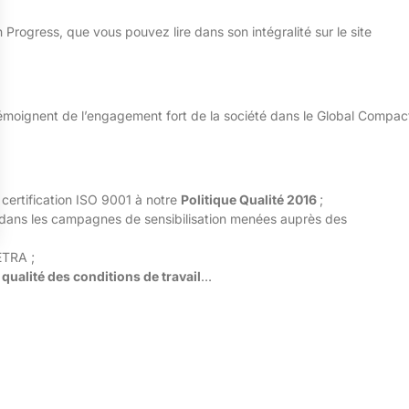
ogress, que vous pouvez lire dans son intégralité sur le site
témoignent de l’engagement fort de la société dans le Global Compac
 certification ISO 9001 à notre
Politique Qualité 2016
;
dans les campagnes de sensibilisation menées auprès des
ETRA ;
a
qualité des conditions de travail
…
du groupe, comme le souligne Christophe CAPELLE, Directeur Général