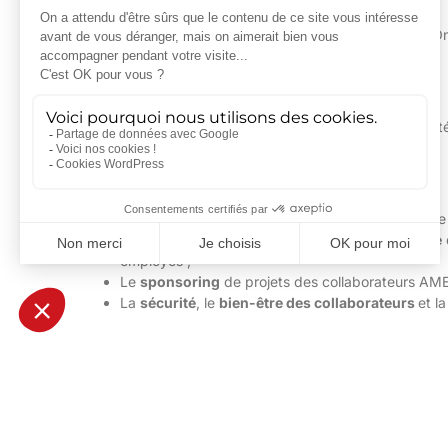
Le 30 juin 2016, AMETRA a publié sa Communication On Pr
officiel.
Les actions menées et projections pour l’année à venir 
:
Une démarche
d’amélioration continue
, de notre
L’intégration de la
dimension environnementale
employés ;
Le
sponsoring
de projets des collaborateurs AM
La
sécurité
, le
bien-être des collaborateurs
et l
Cet engagement s’inscrit pleinement dans les valeurs 
d’AMETRA :