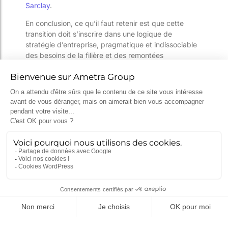
Sarclay
.
En conclusion, c
e qu’il faut retenir
est que cette
transition doit s’inscrire dans une logique de
stratégie
d’entreprise
, pragmatique et indissoc
iable
des
besoins de la filière et des
remontées
opérationnelles, mais aussi de solidarité
d’une
industrie
pour
une transformation en profondeur
et
en simultané d
es acteurs d
e la
filière
.
Découvrez le savoir-faire et les engagements du
groupe AMETRA
en vous rendant sur le site of
ficiel
.
Catégories
Actualités
(117)