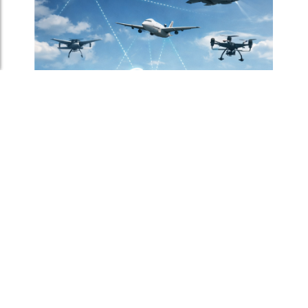
MGCS, Eurodrone, MMCM, IRIS² : ce
que disent déjà les programmes de
défense du futur
5 mai 2026