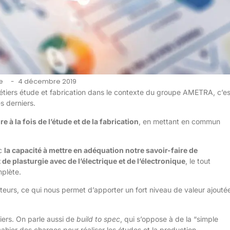
e
4 décembre 2019
-
-métiers étude et fabrication dans le contexte du groupe AMETRA, c’es
es derniers.
à la fois de l’étude et de la fabrication
, en mettant en commun
nc
la capacité à mettre en adéquation notre savoir-faire de
t de plasturgie avec de l’électrique et de l’électronique
, le tout
mplète.
teurs, ce qui nous permet d’apporter un fort niveau de valeur ajouté
tiers. On parle aussi de
build to spec
, qui s’oppose à de la “simple
cahier des charges pour réaliser les études et la production.