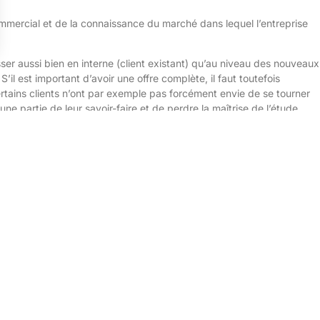
mmercial et de la connaissance du marché dans lequel l’entreprise
sser aussi bien en interne (client existant) qu’au niveau des nouveaux
’il est important d’avoir une offre complète, il faut toutefois
ertains clients n’ont par exemple pas forcément envie de se tourner
 une partie de leur savoir-faire et de perdre la maîtrise de l’étude.
et tous les clients ne recherchent pas la même solution. Il faut donc
 l’offre en fonction de ce que le client veut réellement, avec une
ire un
benchmark
est essentiel. Nous ne sommes pas seuls sur notre
t nous, d’autres se lancent : comment se positionne-t-on ? Quelles
des questions à se poser pour réussir ses projets, combler les points
asse aussi par l’analyse des forces et faiblesses internes du groupe
équipe approfondi et bonne communication, approche de l’étude avec
 sont donc autant de facteurs clés de succès pour mener à bien les
aintenant notre site officiel
.