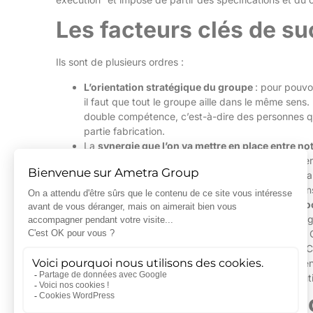
Les facteurs clés de su
Ils sont de plusieurs ordres :
L’orientation stratégique du groupe
: pour pouvo
il faut que tout le groupe aille dans le même sens
double compétence, c’est-à-dire des personnes qui
partie fabrication.
La
synergie que l’on va mettre en place entre no
d’Ametra Integration va dans ce sens. Cette syner
comprennent les problématiques des uns et des au
participent à des réunions conjointes pour le brai
clients.
Cette synergie passe aussi par
une approc
point fondamental et plutôt rare, car il faut des i
production et penser au-delà de la conception
.
final ? Est-ce que le câble conçu passe ou pas ? 
l’intégration de l’ensemble, l’installation, la maint
de clé de succès, qui permet d’apporter des soluti
Les facteurs clés de s