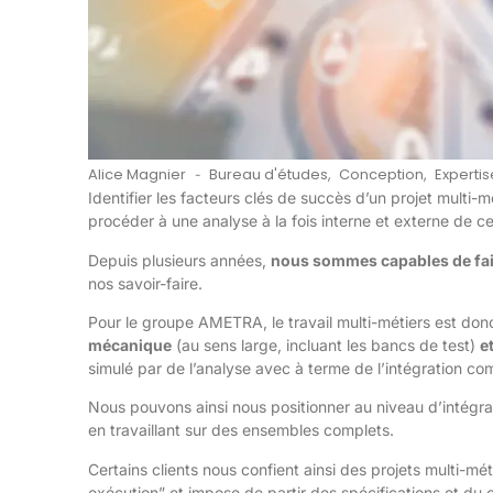
Alice Magnier
Bureau d'études
,
Conception
,
Expertis
-
Identifier les facteurs clés de succès d’un projet multi
procéder à une analyse à la fois interne et externe de c
Depuis plusieurs années,
nous sommes capables de faire 
nos savoir-faire.
Pour le groupe AMETRA, le travail multi-métiers est do
mécanique
(au sens large, incluant les bancs de test)
e
simulé par de l’analyse avec à terme de l’intégration co
Nous pouvons ainsi nous positionner au niveau d’intégra
en travaillant sur des ensembles complets.
Certains clients nous confient ainsi des projets multi-mé
exécution” et impose de partir des spécifications et du 