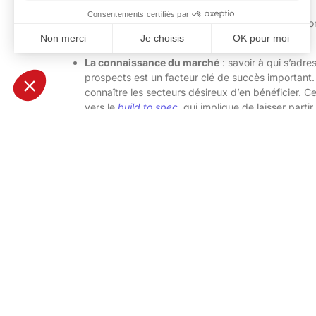
Les facteurs externes relèvent beaucoup de l’aspect co
évolue.
La connaissance du marché
: savoir à qui s’adre
prospects est un facteur clé de succès important. S
connaître les secteurs désireux d’en bénéficier. C
vers le
build to spec
, qui implique de laisser partir
Tous les prospects ne sont pas les bonnes cibles, 
que les commerciaux puissent ajuster le curseur de
approche sur-mesure.
Une bonne connaissance de la concurrence
: fa
marché. Certains menaient ce type de projets avan
sont les forces et faiblesses de chacun ? Ce sont 
faibles éventuels et remporter des marchés. Cela p
En conclusion, synergie, ciblage des offres, travail d’
une vision sur la production et connaissance du marché
projets multi-métiers étude et fabrication.
Pour en savoir plus sur le groupe AMETRA,
visitez dès m