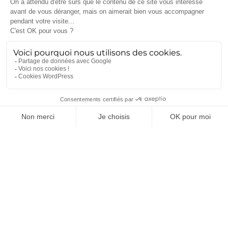
Démarche qualité
(28)
Nucléaire
(26)
Recrutement
(25)
Défense
(25)
Actualités récentes