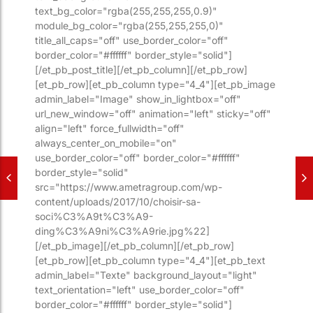
text_bg_color="rgba(255,255,255,0.9)"
module_bg_color="rgba(255,255,255,0)"
title_all_caps="off" use_border_color="off"
border_color="#ffffff" border_style="solid"]
[/et_pb_post_title][/et_pb_column][/et_pb_row]
[et_pb_row][et_pb_column type="4_4"][et_pb_image
admin_label="Image" show_in_lightbox="off"
url_new_window="off" animation="left" sticky="off"
align="left" force_fullwidth="off"
always_center_on_mobile="on"
use_border_color="off" border_color="#ffffff"
border_style="solid"
src="https://www.ametragroup.com/wp-
content/uploads/2017/10/choisir-sa-
soci%C3%A9t%C3%A9-
ding%C3%A9ni%C3%A9rie.jpg%22]
[/et_pb_image][/et_pb_column][/et_pb_row]
[et_pb_row][et_pb_column type="4_4"][et_pb_text
admin_label="Texte" background_layout="light"
text_orientation="left" use_border_color="off"
border_color="#ffffff" border_style="solid"]