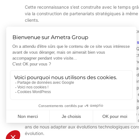
Cette reconnaissance s’est construite avec le temps grâc
via la construction de partenariats stratégiques à même
clients.
Deux partenariats ont particulièrement contribué à la co
le premier, il y a plus de 30 ans, avec
National In
matérielles de test, mesure et d’instrumentation. Qu
VeriStand) ou matérielles (CompactDAQ, CompactR
de proposer les solutions de bancs de tests sur 
le second avec
Portwell
, leader mondial sur le m
industrielles. Le travail collaboratif de Portwell 
avec le co-développement, générations après géné
robustes et évolutives. Processeurs et cartes gra
extensions de slots de cartes PCIe, alimentation
pérennes et performantes répondant aux enjeux les
L’expertise technique et cette culture de partenariats ap
Nous abordons l’avenir avec optimisme en continuant à 
renouvellement de ces partenariats historiques, tout en
ans de nous adapter aux évolutions technologiques const
évolution.