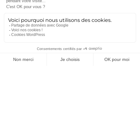
Nucléaire
(26)
Recrutement
(25)
Défense
(25)
Actualités récentes