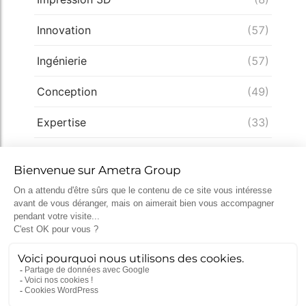
Innovation
(57)
Ingénierie
(57)
Conception
(49)
Expertise
(33)
Démarche qualité
(28)
Nucléaire
(26)
Recrutement
(25)
Défense
(25)
Actualités récentes