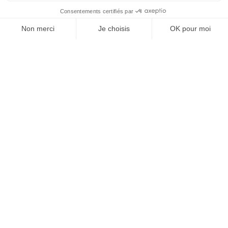
MGCS, Eurodrone, MMCM, IRIS² : ce
que disent déjà les programmes de
défense du futur
5 mai 2026