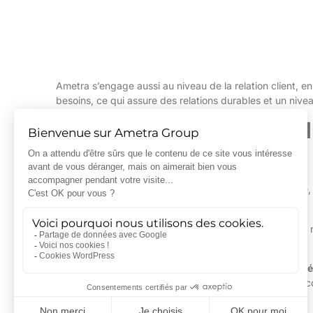
Ametra s’engage aussi au niveau de la relation client, 
besoins, ce qui assure des relations durables et un nivea
La passion, moteur de l
l’excellence
Chez Ametra, la passion rime avec expertise technique,
mise au service de tous.
L’exigence est une valeur essentielle qui nous pousse à
permanence.
Elle se traduit par une
expertise technique de pointe d
technologique
qui nourrit notre capacité d’innovation 
la technologie
.