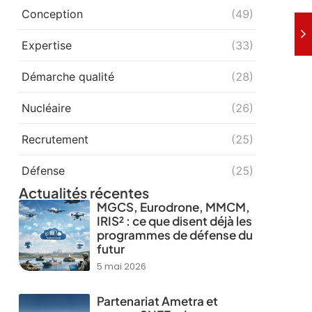
Conception
(49)
Expertise
(33)
Démarche qualité
(28)
Nucléaire
(26)
Recrutement
(25)
Défense
(25)
Actualités récentes
MGCS, Eurodrone, MMCM,
IRIS² : ce que disent déjà les
programmes de défense du
futur
5 mai 2026
Partenariat Ametra et