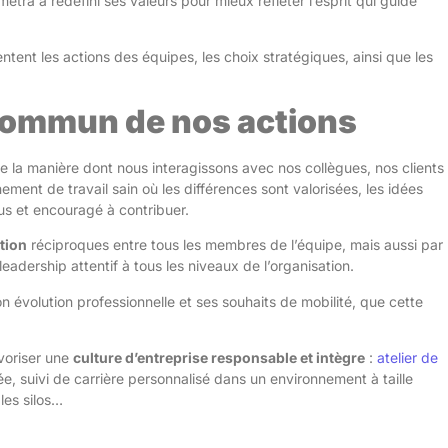
metra a redéfini ses valeurs pour mieux refléter l’esprit qui guide
entent les actions des équipes, les choix stratégiques, ainsi que les
commun de nos actions
e la manière dont nous interagissons avec nos collègues, nos clients
ement de travail sain où les différences sont valorisées, les idées
lus et encouragé à contribuer.
tion
réciproques entre tous les membres de l’équipe, mais aussi par
adership attentif à tous les niveaux de l’organisation.
évolution professionnelle et ses souhaits de mobilité, que cette
voriser une
culture d’entreprise responsable et intègre
:
atelier de
e, suivi de carrière personnalisé dans un environnement à taille
 les silos…