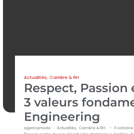
Actualités
,
Carrière & RH
Respect, Passion 
3 valeurs fondam
Engineering
agencyinside
Actualités
,
Carrière & RH
11 octobre
-
-