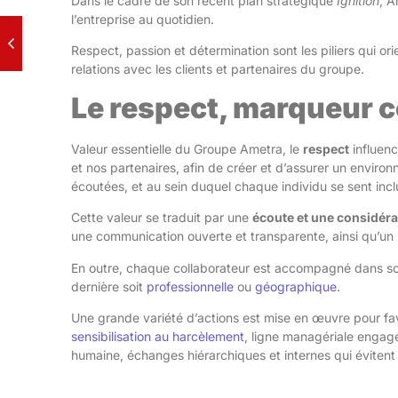
Dans le cadre de son récent plan stratégique
Ignition
, A
l’entreprise au quotidien.
Respect, passion et détermination sont les piliers qui ori
relations avec les clients et partenaires du groupe.
Le respect, marqueur 
Valeur essentielle du Groupe Ametra, le
respect
influenc
et nos partenaires, afin de créer et d’assurer un environn
écoutées, et au sein duquel chaque individu se sent inc
Cette valeur se traduit par une
écoute et une considéra
une communication ouverte et transparente, ainsi qu’un le
En outre, chaque collaborateur est accompagné dans son 
dernière soit
professionnelle
ou
géographique
.
Une grande variété d’actions est mise en œuvre pour fa
sensibilisation au harcèlement
, ligne managériale engagé
humaine, échanges hiérarchiques et internes qui évitent