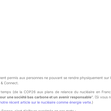
ent permis aux personnes ne pouvant se rendre physiquement sur l
e & Connect.
 du temps (de la COP26 aux plans de relance du nucléaire en Franc
 pour une société bas carbone et un avenir responsable
”. (Si vous 
notre récent article sur le nucléaire comme énergie verte
.)
ance, s’est d’ailleurs exprimée en ces mots :