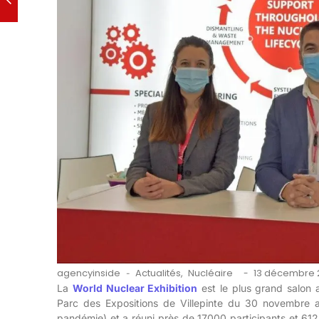
agencyinside
Actualités
,
Nucléaire
13 décembre 
-
-
La
World Nuclear Exhibition
est le plus grand salon
Parc des Expositions de Villepinte du 30 novembre 
pandémie) et a réuni près de 17000 participants et 6