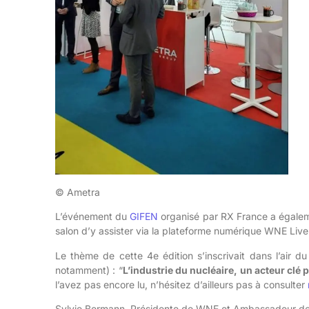
© Ametra
L’événement du
GIFEN
organisé par RX France a égalem
salon d’y assister via la plateforme numérique WNE Liv
Le thème de cette 4e édition s’inscrivait dans l’air
notamment) : “
L’industrie du nucléaire, un acteur clé
l’avez pas encore lu, n’hésitez d’ailleurs pas à consulter
Sylvie Bermann, Présidente de WNE et Ambassadeur de Fr