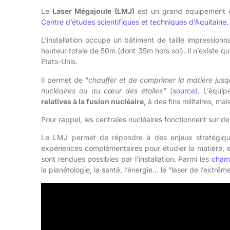
Le
Laser Mégajoule (LMJ)
est un grand équipement de
Centre d’études scientifiques et techniques d’Aquitaine
,
L’installation occupe un bâtiment de taille impressio
hauteur totale de 50m (dont 35m hors sol). Il n’existe q
Etats-Unis.
Il permet de “
chauffer et de comprimer la matière jusq
nucléaires ou au cœur des étoiles
” (
source
). L’équi
relatives à la fusion nucléaire
, à des fins militaires, mai
Pour rappel, les centrales nucléaires fonctionnent sur de
Le LMJ permet de répondre à des enjeux stratégi
expériences complémentaires pour étudier la matière, en
sont rendues possibles par l’installation. Parmi les
champ
la planétologie, la santé, l’énergie… le “laser de l’extrê