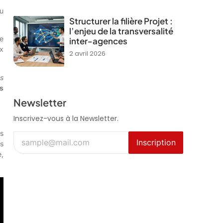
u
Structurer la filière Projet :
l’enjeu de la transversalité
e
inter-agences
ux
2 avril 2026
s
s
Newsletter
Inscrivez-vous à la Newsletter.
s
Inscription
es
e,