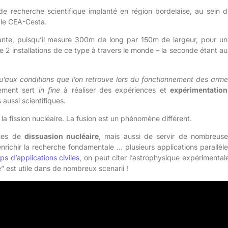
 recherche scientifique implanté en région bordelaise, au sein d
 le CEA-Cesta.
nnante, puisqu’il mesure 300m de long par 150m de largeur, pour un
ue 2 installations de ce type à travers le monde – la seconde étant a
u’aux conditions que l’on retrouve lors du fonctionnement des arme
pement sert
in fine
à réaliser des expériences et
expérimentation
s aussi scientifiques.
 la fission nucléaire. La fusion est un phénomène différent.
ques de
dissuasion nucléaire
, mais aussi de servir de nombreuse
richir la recherche fondamentale … plusieurs applications parallèl
s d’applications civiles
, on peut citer l’astrophysique expérimental
me” est utile dans de nombreux scenarii !