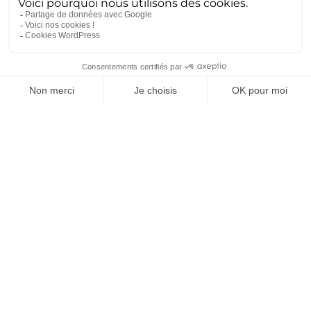
align: center; »] [Show-Avatar] [/et_pb_code]
[/et_pb_column][/et_pb_row][/et_pb_section]
Catégories
Actualités
(117)
Impression 3D
(8)
Innovation
(57)
Ingénierie
(57)
Conception
(49)
Expertise
(33)