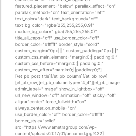
featured_placement="below" parallax_effect="on"
parallax_method="on" text_orientation="left"
text_color="dark" text_background="off"
text_bg_color="rgba(255,255,255,0.9)"
module_bg_color="rgba(255,255,255,0)"
title_all_caps="off" use_border_color="off"
border_color="#ffffff" border_style="solid"
custom_margin="0px|||" custom_padding="0px|||"
custom_css_main_element="margin:0;||padding:0;"
custom_css_before="margin:0;||padding:0;"
custom_css_after="margin:0;||padding:0;"]
[/et_pb_post_title][/et_pb_column][/et_pb_row]
[et_pb_row][et_pb_column type="4_4"][et_pb_image
admin_label="Image" show_in_lightbox="off"
url_new_window="off" animation="off" sticky="off"
align="center" force_fullwidth="on"
always_center_on_mobile="on"
use_border_color="off" border_color="#ffffff"
border_style="solid"
src="https://www.ametragroup.com/wp-
content/uploads/2017/01/unnamed.jpg%22]