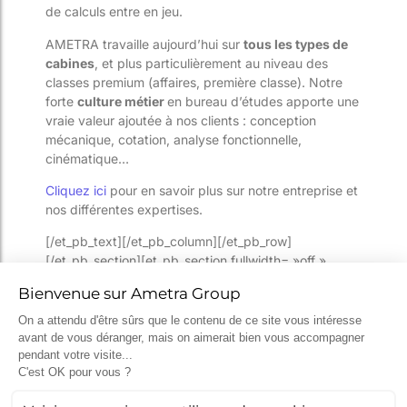
de calculs entre en jeu.
AMETRA travaille aujourd’hui sur
tous les types de
cabines
, et plus particulièrement au niveau des
classes premium (affaires, première classe). Notre
forte
culture métier
en bureau d’études apporte une
vraie valeur ajoutée à nos clients : conception
mécanique, cotation, analyse fonctionnelle,
cinématique…
Cliquez ici
pour en savoir plus sur notre entreprise et
nos différentes expertises.
[/et_pb_text][/et_pb_column][/et_pb_row]
[/et_pb_section][et_pb_section fullwidth= »off »
specialty= »off »][et_pb_row][et_pb_column
type= »4_4″][et_pb_divider
admin_label= »Séparateur » color= »#c4c4c4″
show_divider= »on » divider_style= »solid »
divider_position= »top » hide_on_mobile= »on »]
[/et_pb_divider][et_pb_code admin_label= »Code »
custom_css_main_element= »margin: 0 auto;||text-