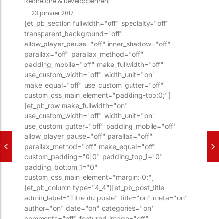
Recherche & Développement
-
23 janvier 2017
[et_pb_section fullwidth="off" specialty="off"
transparent_background="off"
allow_player_pause="off" inner_shadow="off"
parallax="off" parallax_method="off"
padding_mobile="off" make_fullwidth="off"
use_custom_width="off" width_unit="on"
make_equal="off" use_custom_gutter="off"
custom_css_main_element="padding-top:0;"]
[et_pb_row make_fullwidth="on"
use_custom_width="off" width_unit="on"
use_custom_gutter="off" padding_mobile="off"
allow_player_pause="off" parallax="off"
parallax_method="off" make_equal="off"
custom_padding="0|0" padding_top_1="0"
padding_bottom_1="0"
custom_css_main_element="margin: 0;"]
[et_pb_column type="4_4"][et_pb_post_title
admin_label="Titre du poste" title="on" meta="on"
author="on" date="on" categories="on"
comments="off" featured_image="off"