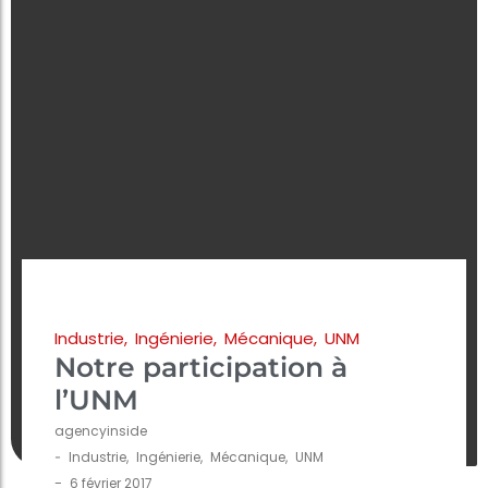
Industrie
,
Ingénierie
,
Mécanique
,
UNM
Notre participation à
l’UNM
agencyinside
-
Industrie
,
Ingénierie
,
Mécanique
,
UNM
-
6 février 2017