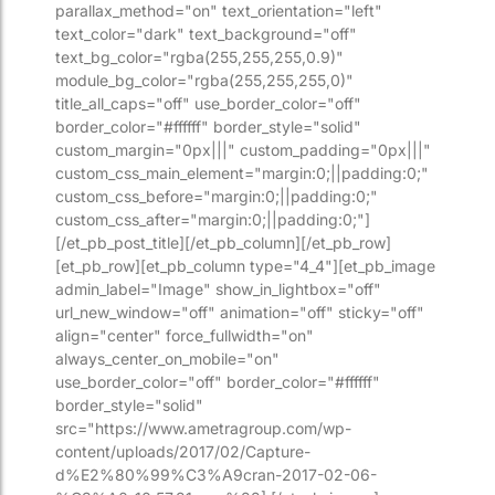
parallax_method="on" text_orientation="left"
text_color="dark" text_background="off"
text_bg_color="rgba(255,255,255,0.9)"
module_bg_color="rgba(255,255,255,0)"
title_all_caps="off" use_border_color="off"
border_color="#ffffff" border_style="solid"
custom_margin="0px|||" custom_padding="0px|||"
custom_css_main_element="margin:0;||padding:0;"
custom_css_before="margin:0;||padding:0;"
custom_css_after="margin:0;||padding:0;"]
[/et_pb_post_title][/et_pb_column][/et_pb_row]
[et_pb_row][et_pb_column type="4_4"][et_pb_image
admin_label="Image" show_in_lightbox="off"
url_new_window="off" animation="off" sticky="off"
align="center" force_fullwidth="on"
always_center_on_mobile="on"
use_border_color="off" border_color="#ffffff"
border_style="solid"
src="https://www.ametragroup.com/wp-
content/uploads/2017/02/Capture-
d%E2%80%99%C3%A9cran-2017-02-06-