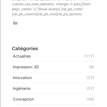
custom_css_main_element= »margin: 0 auto;||text-
align: center; »] [Show-Avatar] [/et_pb_code]
[/et_pb_column][/et_pb_row][/et_pb_section]
Catégories
Actualités
(117)
Impression 3D
(8)
Innovation
(57)
Ingénierie
(57)
Conception
(49)