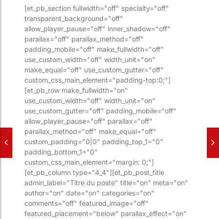
[et_pb_section fullwidth="off" specialty="off"
transparent_background="off"
allow_player_pause="off" inner_shadow="off"
parallax="off" parallax_method="off"
padding_mobile="off" make_fullwidth="off"
use_custom_width="off" width_unit="on"
make_equal="off" use_custom_gutter="off"
custom_css_main_element="padding-top:0;"]
[et_pb_row make_fullwidth="on"
use_custom_width="off" width_unit="on"
use_custom_gutter="off" padding_mobile="off"
allow_player_pause="off" parallax="off"
parallax_method="off" make_equal="off"
custom_padding="0|0" padding_top_1="0"
padding_bottom_1="0"
custom_css_main_element="margin: 0;"]
[et_pb_column type="4_4"][et_pb_post_title
admin_label="Titre du poste" title="on" meta="on"
author="on" date="on" categories="on"
comments="off" featured_image="off"
featured_placement="below" parallax_effect="on"