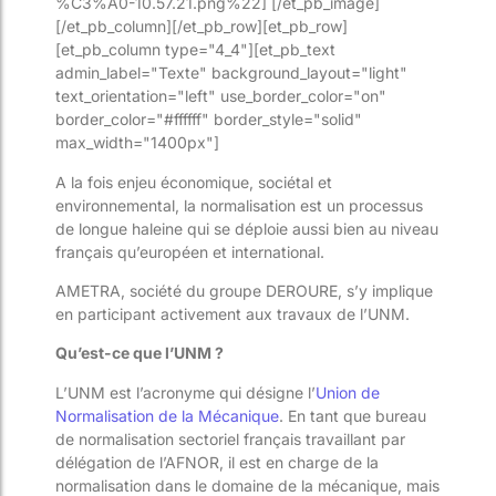
%C3%A0-10.57.21.png%22] [/et_pb_image]
[/et_pb_column][/et_pb_row][et_pb_row]
[et_pb_column type="4_4"][et_pb_text
admin_label="Texte" background_layout="light"
text_orientation="left" use_border_color="on"
border_color="#ffffff" border_style="solid"
max_width="1400px"]
A la fois enjeu économique, sociétal et
environnemental, la normalisation est un processus
de longue haleine qui se déploie aussi bien au niveau
français qu’européen et international.
AMETRA, société du groupe DEROURE, s’y implique
en participant activement aux travaux de l’UNM.
Qu’est-ce que l’UNM ?
L’UNM est l’acronyme qui désigne l’
Union de
Normalisation de la Mécanique
. En tant que bureau
de normalisation sectoriel français travaillant par
délégation de l’AFNOR, il est en charge de la
normalisation dans le domaine de la mécanique, mais