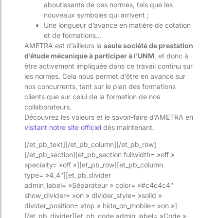
aboutissants de ces normes, tels que les
nouveaux symboles qui arrivent ;
Une longueur d’avance en matière de cotation
et de formations…
AMETRA est d’ailleurs la
seule société de prestation
d’étude mécanique à participer à l’UNM
, et donc à
être activement impliquée dans ce travail continu sur
les normes. Cela nous permet d’être en avance sur
nos concurrents, tant sur le plan des formations
clients que sur celui de la formation de nos
collaborateurs.
Découvrez les valeurs et le savoir-faire d’AMETRA en
visitant notre site officiel
dès maintenant.
[/et_pb_text][/et_pb_column][/et_pb_row]
[/et_pb_section][et_pb_section fullwidth= »off »
specialty= »off »][et_pb_row][et_pb_column
type= »4_4″][et_pb_divider
admin_label= »Séparateur » color= »#c4c4c4″
show_divider= »on » divider_style= »solid »
divider_position= »top » hide_on_mobile= »on »]
[/et_pb_divider][et_pb_code admin_label= »Code »