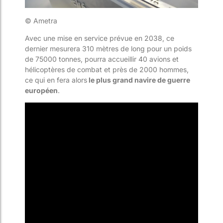
© Ametra
Avec une mise en service prévue en 2038, ce
dernier mesurera 310 mètres de long pour un poids
de 75000 tonnes, pourra accueillir 40 avions et
hélicoptères de combat et près de 2000 hommes,
ce qui en fera alors
le plus grand navire de guerre
européen
.