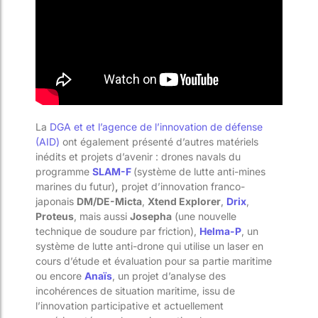
La
DGA et
et l’agence de l’innovation de défense
(AID)
ont également présenté d’autres matériels
inédits et projets d’avenir : drones navals du
programme
SLAM-F
(système de lutte anti-mines
marines du futur)
,
projet d’innovation franco-
japonais
DM/DE-Micta
,
Xtend Explorer
,
Drix
,
Proteus
, mais aussi
Josepha
(une nouvelle
technique de soudure par friction),
Helma-P
, un
système de lutte anti-drone qui utilise un laser en
cours d’étude et évaluation pour sa partie maritime
ou encore
Anaïs
, un projet d’analyse des
incohérences de situation maritime, issu de
l’innovation participative et actuellement