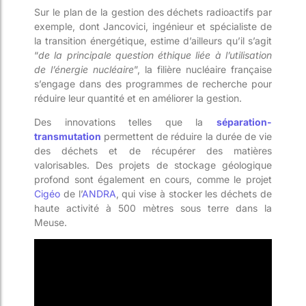
Sur le plan de la gestion des déchets radioactifs par
exemple, dont Jancovici, ingénieur et spécialiste de
la transition énergétique, estime d’ailleurs qu’il s’agit
“
de la principale question éthique liée à l’utilisation
de l’énergie nucléaire
”, la filière nucléaire française
s’engage dans des programmes de recherche pour
réduire leur quantité et en améliorer la gestion.
Des innovations telles que la
séparation-
transmutation
permettent de réduire la durée de vie
des déchets et de récupérer des matières
valorisables. Des projets de stockage géologique
profond sont également en cours, comme le projet
Cigéo
de l’
ANDRA
, qui vise à stocker les déchets de
haute activité à 500 mètres sous terre dans la
Meuse.