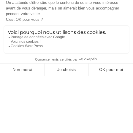
énergie, le pays peut assumer des choix alignés
avec ses valeurs sans être tributaire de fournisseurs
aux visions opposées.
Comme le souligne Jean-Marc Jancovici, «
le
nucléaire a permis à la France d’acquérir une
indépendance énergétique que peu de pays ont.
Nous avons des choix plus éthiques à faire sur
l’ensemble de notre politique étrangère
. »
Responsabiliser, faire
évoluer et diversifier :
inscrire le nucléaire
dans un mix
énergétique global
Ces progrès considérables de la filière ne doivent
pas couper court aux réflexions sur un
mix