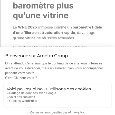
baromètre plus
qu’une vitrine
Le
WNE 2025
s’impose comme
un baromètre fidèle
d’une filière en structuration rapide
, davantage
qu’une vitrine de réussites achevées.
Le nucléaire français et européen a retrouvé
cohérence, visibilité et confiance
, mais les défis
demeurent : montée en puissance industrielle,
gestion des compétences, sécurité des chaînes
d’approvisionnement et diversification des usages.
Dans ce contexte, Ametra Group poursuit son
engagement pour faire du nucléaire une filière sûre,
durable et maîtrisée, forte de plusieurs décennies
d’expertise au service de l’industrie.
Pour en savoir plus sur les activités, les expertises et
les actualités d’
Ametra Group
, rendez-vous sur
ametragroup.com
. Vous pouvez également nous