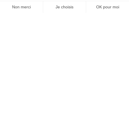
suivre sur
LinkedIn
pour découvrir les projets, les
retours d’expérience et les actualités de la filière.
(c) image principale : Orano
Catégories
Actualités
(117)
Impression 3D
(8)
Innovation
(57)
Ingénierie
(57)
Conception
(49)