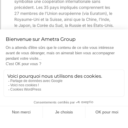
symbolise une coopération internationale sans
précédent. Les 35 pays impliqués comprennent les
27 membres de l’Union européenne (via Euratom), le
Royaume-Uni et la Suisse, ainsi que la Chine, l’Inde,
le Japon, la Corée du Sud, la Russie et les États-Unis.
Pour Ametra, cette dimension internationale est un
terrain d’expression privilégié. Nos équipes y
mobilisent leur savoir-faire sur des systèmes
critiques requérant précision, innovation et rigueur,
dans un environnement de collaboration mondiale.
Notre expérience antérieure sur le tokamak
Tore
Supra
constitue également une base précieuse pour
aborder les défis d’ITER, en particulier sur les
systèmes de chauffage et la gestion des contraintes
thermiques.
Chaque jalon franchi rapproche la communauté
scientifique et industrielle de l’objectif ultime :
produire
dix fois plus d’énergie que celle injectée
pour initier la réaction de fusion (Q ≥ 10). Une
perspective qui, à terme, pourrait transformer