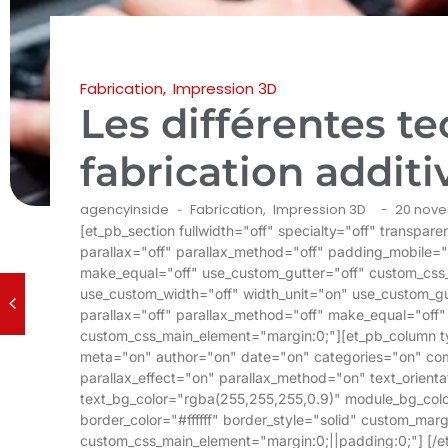
Fabrication
,
Impression 3D
Les différentes t
fabrication additi
agencyinside
Fabrication
,
Impression 3D
20 nove
-
-
[et_pb_section fullwidth="off" specialty="off" transpa
parallax="off" parallax_method="off" padding_mobile="
make_equal="off" use_custom_gutter="off" custom_css
use_custom_width="off" width_unit="on" use_custom_gu
parallax="off" parallax_method="off" make_equal="of
custom_css_main_element="margin:0;"][et_pb_column typ
meta="on" author="on" date="on" categories="on" co
parallax_effect="on" parallax_method="on" text_orienta
text_bg_color="rgba(255,255,255,0.9)" module_bg_color
border_color="#ffffff" border_style="solid" custom_ma
custom_css_main_element="margin:0;||padding:0;"] [/et