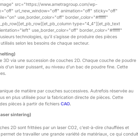
"Image" src="https://www.ametragroup.com/wp-
="off" url_new_window="off" animation="off" sticky="off"
ile="on" use_border_color="off" border_color="#ffffff"
et_pb_row][et_pb_row][et_pb_column type="4_4"][et_pb_text
ntation="left" use_border_color="off" border_color="#ffffff"
usieurs technologies, qu’il s’agisse de produire des pièces
utilisés selon les besoins de chaque secteur.
melting)
èle 3D via une succession de couches 2D. Chaque couche de poudre
ais d’un laser puissant, au niveau d’un bac de poudre fine. Cette
ues.
canique de matière par couches successives. Autrefois réservée au
 en plus utilisée pour la fabrication directe de pièces. Cette
es pièces à partir de fichiers
CAO
.
laser sintering)
es 2D sont frittées par un laser CO2, c’est-à-dire chauffées et
L permet de travailler une grande variété de matériaux, ce qui condui