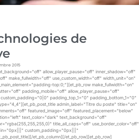
echnologies de
ve
mbre 2015
rent_background="off" allow_player_pause="off" inner_shadow="off"
off" make_fullwidth="off" use_custom_width="off" width_unit="on"
_main_element="padding-top:0;"][et_pb_row make_fullwidth="on"
tter="off" padding_mobile="off" allow_player_pause="off"
f" custom_padding="0|0" padding_top_1="0" padding_bottom_1="0"
e="4_4"][et_pb_post_title admin_label="Titre du poste" title="on"
mments="off" featured_image="off" featured_placement="below"
tion="left" text_color="dark" text_background="off"
="rgba(255,255,255,0)" title_all_caps="off" use_border_color="off"
rgin="0px|||" custom_padding="0px|||"
_pb_post_title][/et_pb_column][/et_pb_row][et_pb_row]