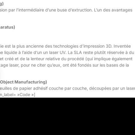
g)
usion par l’intermédiaire d’une buse d’extruction. L’un des avantages
aratus)
ie est la plus ancienne des technologies d’impression 3D. Inventée
e liquide à l’aide d’un un laser UV. La SLA reste plutôt réservée à du
jet créé et de la lenteur relative du procédé (qui implique également
age laser, pour ne citer qu’eux, ont été fondés sur les bases de la
 Object Manufacturing)
 feuilles de papier adhésif couche par couche, découpées par un lase
in_label= »Code »]