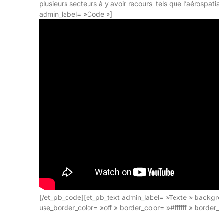
plusieurs secteurs à y avoir recours, tels que l’aérospati
admin_label= »Code »]
[/et_pb_code][et_pb_text admin_label= »Texte » backgrou
use_border_color= »off » border_color= »#ffffff » border_