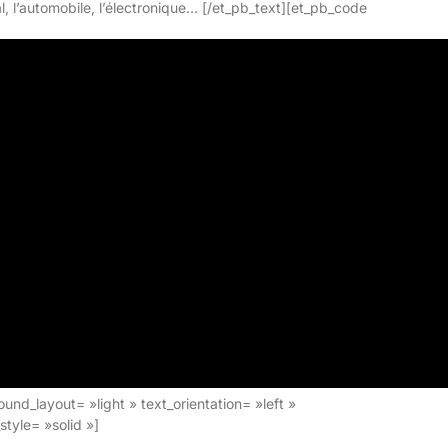
al, l’automobile, l’électronique… [/et_pb_text][et_pb_code
nd_layout= »light » text_orientation= »left »
style= »solid »]