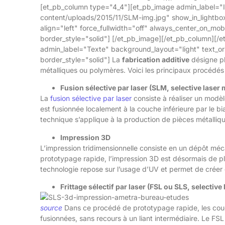
[et_pb_column type="4_4"][et_pb_image admin_label=
content/uploads/2015/11/SLM-img.jpg" show_in_lightbox
align="left" force_fullwidth="off" always_center_on_mob
border_style="solid"] [/et_pb_image][/et_pb_column][/
admin_label="Texte" background_layout="light" text_orie
border_style="solid"] La
fabrication additive
désigne pl
métalliques ou polymères. Voici les principaux procédés 
Fusion sélective par laser (SLM, selective laser 
La
fusion sélective par laser
consiste à réaliser un mod
est fusionnée localement à la couche inférieure par le bi
technique s’applique à la production de pièces métalliq
Impression 3D
L’impression tridimensionnelle consiste en un dépôt mé
prototypage rapide, l’impression 3D est désormais de plus
technologie repose sur l’usage d’UV et permet de créer d
Frittage sélectif par laser (FSL ou SLS, selective 
source
Dans ce procédé de prototypage rapide, les couch
fusionnées, sans recours à un liant intermédiaire. Le FS