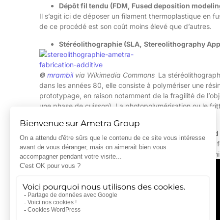
Dépôt fil tendu (FDM, Fused deposition modelin
Il s’agit ici de déposer un filament thermoplastique en f
de ce procédé est son coût moins élevé que d’autres.
Stéréolithographie (SLA,
Stereolithography App
©
mrambil
via Wikimedia Commons
La stéréolithograph
dans les années 80, elle consiste à polymériser une résin
prototypage, en raison notamment de la fragilité de l’ob
une phase de cuisson). La photopolymérisation ou le fritt
stéréolithographie.
Modélisation d’objets laminés (LOM, Laminated
La modélisation d’objets laminés consiste à ajouter des
selon la forme souhaitée. [/et_pb_text][et_pb_code adm