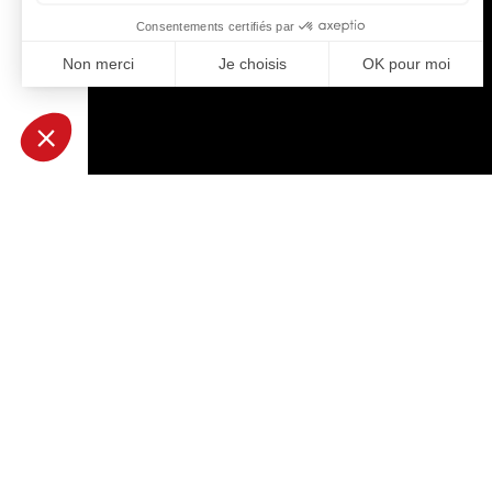
[/et_pb_code][et_pb_text admin_label= »Texte » backgrou
use_border_color= »off » border_color= »#ffffff » border
projet ? Tout dépend de plusieurs critères : la quantité de
les délais. Des
calculs et simulations
précis sont donc n
bureau d’étude mécanique
capable
de vous aider à
ch
différence. [/et_pb_text][/et_pb_column][/et_pb_row][/et
[et_pb_row][et_pb_column type= »4_4″][et_pb_divider 
divider_style= »solid » divider_position= »top » hide_o
custom_css_main_element= »margin: 0 auto;||text-align: