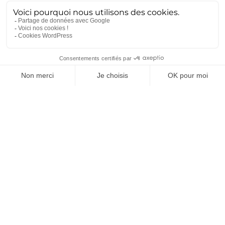
Innovation
(57)
Ingénierie
(57)
Conception
(49)
Expertise
(33)
Démarche qualité
(28)
Nucléaire
(26)
Recrutement
(25)
Défense
(25)
Actualités récentes