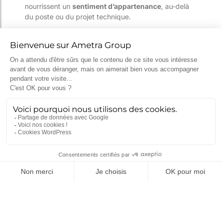
nourrissent un
sentiment d’appartenance
, au-delà
du poste ou du projet technique.
Deux générations
différentes, une
même attente de sens
Répondre à ces attentes ne revient pas à changer
de culture d’entreprise, mais à en faire évoluer les
modalités.
Les ingénieurs de ces générations ne cherchent pas
à tout transformer : ils veulent que leur engagement
professionnel ait un impact, qu’il s’inscrive dans un
collectif stimulant et qu’il leur permette d’évoluer.
Pour les entreprises industrielles, cette génération
est une chance. Elle pousse à repenser les parcours,
à mieux valoriser les compétences, et à créer un
environnement de travail où l’exigence technique