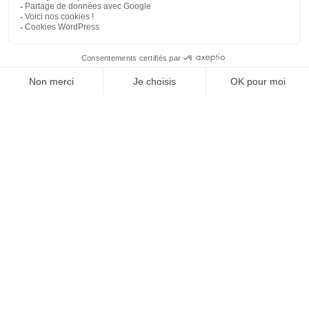
MGCS, Eurodrone, MMCM, IRIS² : ce
que disent déjà les programmes de
défense du futur
5 mai 2026