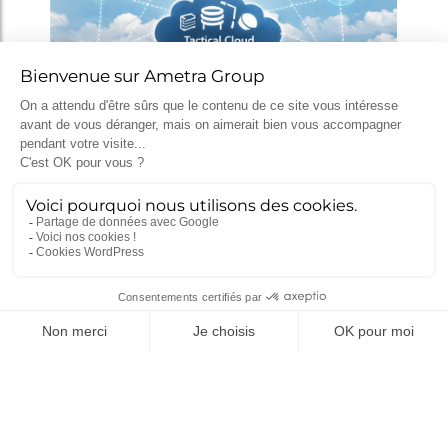
MGCS, Eurodrone, MMCM, IRIS² : ce
que disent déjà les programmes de
défense du futur
5 mai 2026