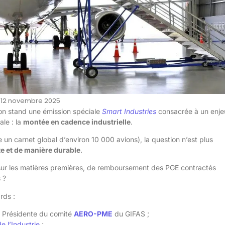
12 novembre 2025
 son stand une émission spéciale
Smart Industries
consacrée à un enje
ale : la
montée en cadence industrielle
.
n carnet global d’environ 10 000 avions), la question n’est plus
te et de manière durable
.
sur les matières premières, de remboursement des PGE contractés
 ?
rds :
 Présidente du comité
AERO-PME
du GIFAS ;
e l’Industrie
;