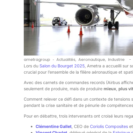
ametragroup
Actualités
,
Aeronautique
,
Industrie
-
-
Lors du
Salon du Bourget 2025
, Ametra a accueilli sur
crucial pour l’ensemble de la filière aéronautique et spati
Avec des carnets de commandes records (Airbus affiche u
seulement de produire, mais de produire
mieux
,
plus vi
Comment relever ce défi dans un contexte de tensions 
pendant la crise sanitaire et de pénurie de compétences
Pour en débattre, trois intervenants ont croisé leurs rega
Clémentine Gallet
, CEO de
Coriolis Composites
et
Vincent Charlet
,
délégué général de la
Fabrique d