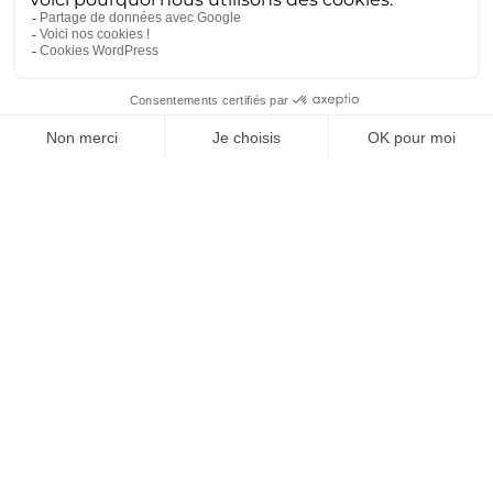
Défense
(25)
Actualités récentes
MGCS, Eurodrone, MMCM, IRIS² : ce
que disent déjà les programmes de