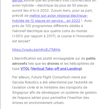
Berger
estime que les premiers vols commerciaux en
avion hybride – électrique de plus de 50 places
auront lieu d’ici à 2032. Zunum Aero, pour sa part,
prévoit de
mettre son avion régional électrique-
hybride de 12 places en service… en 2022
! Avec
près de 100 programmes différents dédiés à
l’aéronef électrique aux quatre coins du monde
(+30% par rapport à 2017), la course à l‘innovation
est lancée*.
https://youtu.be/nKxiEJTMIHs
L’électrification est plutôt envisageable sur de
petits
aéronefs
tels que les
drones
et les hélicoptères de
type
VTOL
(
Vertical Take-off and Landing
)
.
Par ailleurs, Future Flight Consortium mené par
Garuda Robotics a été sélectionné par l’autorité de
l’aviation civile et le ministère des transports de
Singapour afin de développer un système de gestion
de l’espace aérien pour permettre l’insertion des
drones en environnement urbain.