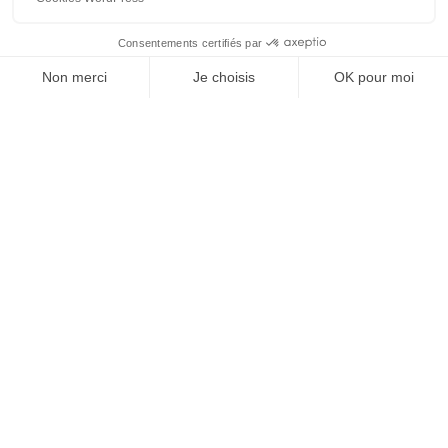
MGCS, Eurodrone, MMCM, IRIS² : ce
que disent déjà les programmes de
défense du futur
5 mai 2026