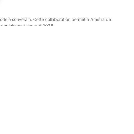
modèle souverain. Cette collaboration permet à Ametra de
un déploiement courant 2026.
e historique du groupe est instantanément mobilisable par chaque
ement sécurisé.
férences du groupe Ametra ? Consultez notre
site officiel
, et n’oubliez
 nos actualités.
gineering
Secteurs d'activité
Servic