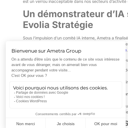
est un verrou inacceptable dans nos secteurs d’activité
Un démonstrateur d’IA 
Evolia Stratégie
Sous l’impulsion d’un comité IA interne, Ametra a finali
partenariat avec l’
école d’ingénieurs
ECE
, et a notammen
François de Greling
, via leur structure
Evolia Stratégie
.
Le dispositif repose sur une architecture technique rigou
Sélection de modèles de langage (LLM) :
choix d
sur infrastructure privée.
Lecture multimodale avancée :
capacité à extrair
graphiques, même sur des documents anciens.
Méthodologie RAG (Retrieval-Augmented Genera
validés par Ametra.
Sourcing systématique :
chaque réponse est sourc
l’IA ne répond pas, garantissant une fiabilité totale
Un déploiement sécurisé