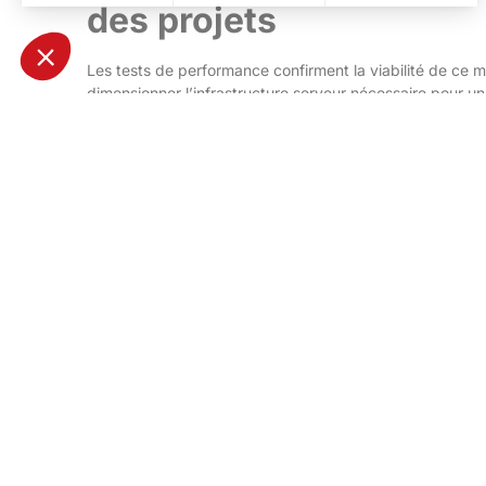
des projets
Les tests de performance confirment la viabilité de ce 
dimensionner l’infrastructure serveur nécessaire pour 
Pour nos clients, cette avancée garantit que l’expertis
équipe projet, dans un environnement de données total
Vous souhaitez en savoir plus sur les expertises et ré
pas de nous suivre sur
LinkedIn
pour ne rien manquer de
Ametra En