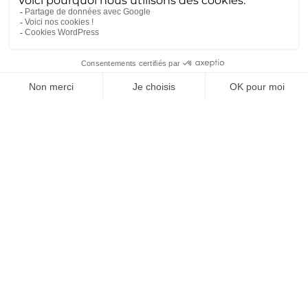
développer des infrastructures logistiques adaptées
aux spécificités des SAF, de leur production à leur
livraison dans les aéroports.
4.
Réglementation et certification
: avec
l’introduction de nouvelles réglementations sur les
SAF, les bureaux d’études doivent veiller à ce que
les produits et processus qu’ils développent soient
conformes. Cela peut nécessiter une expertise en
matière de certification et une compréhension
approfondie des cadres réglementaires.
5.
Durabilité et analyse du cycle de vie
: les BE
doivent intégrer des considérations de durabilité
dans leurs conceptions, en analysant l’impact
environnemental des SAF tout au long de leur cycle
de vie. Cela peut inclure l’évaluation des émissions
de gaz à effet de serre, l’utilisation de l’eau et
l’impact sur la biodiversité.
6.
Collaborations intersectorielles
: la transition
vers les SAF nécessite une collaboration étroite entre
différents secteurs, notamment l’agriculture, la