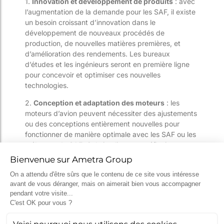
1.
Innovation et développement de produits
: avec
l’augmentation de la demande pour les SAF, il existe
un besoin croissant d’innovation dans le
développement de nouveaux procédés de
production, de nouvelles matières premières, et
d’amélioration des rendements. Les bureaux
d’études et les ingénieurs seront en première ligne
pour concevoir et optimiser ces nouvelles
technologies.
2.
Conception et adaptation des moteurs
: les
moteurs d’avion peuvent nécessiter des ajustements
ou des conceptions entièrement nouvelles pour
fonctionner de manière optimale avec les SAF ou les
mélanges de SAF. Cela implique une réflexion
approfondie sur la compatibilité des matériaux, la
performance thermique et la durabilité.
3.
Infrastructure et logistique
: la distribution et le
stockage des SAF présentent des défis uniques par
rapport aux carburants d’aviation traditionnels. Les
ingénieurs industriels seront essentiels pour